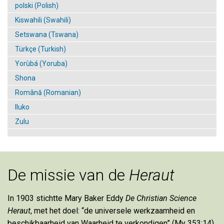
polski (Polish)
Kiswahili (Swahili)
Setswana (Tswana)
Türkçe (Turkish)
Yorùbá (Yoruba)
Shona
Română (Romanian)
Iluko
Zulu
De missie van de
Heraut
In 1903 stichtte Mary Baker Eddy
De Christian Science
Heraut
, met het doel: “de universele werkzaamheid en
beschikbaarheid van Waarheid te verkondigen” (My 353:14).